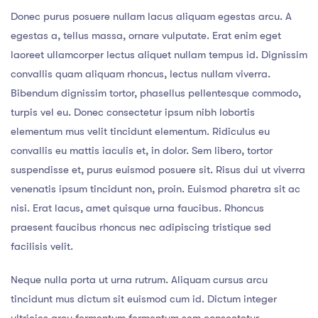
Donec purus posuere nullam lacus aliquam egestas arcu. A
egestas a, tellus massa, ornare vulputate. Erat enim eget
laoreet ullamcorper lectus aliquet nullam tempus id. Dignissim
convallis quam aliquam rhoncus, lectus nullam viverra.
Bibendum dignissim tortor, phasellus pellentesque commodo,
turpis vel eu. Donec consectetur ipsum nibh lobortis
elementum mus velit tincidunt elementum. Ridiculus eu
convallis eu mattis iaculis et, in dolor. Sem libero, tortor
suspendisse et, purus euismod posuere sit. Risus dui ut viverra
venenatis ipsum tincidunt non, proin. Euismod pharetra sit ac
nisi. Erat lacus, amet quisque urna faucibus. Rhoncus
praesent faucibus rhoncus nec adipiscing tristique sed
facilisis velit.
Neque nulla porta ut urna rutrum. Aliquam cursus arcu
tincidunt mus dictum sit euismod cum id. Dictum integer
ultricies arcu fermentum fermentum sem consectetur.